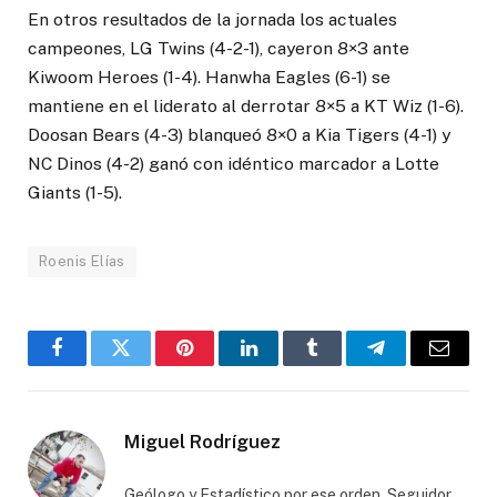
En otros resultados de la jornada los actuales
campeones, LG Twins (4-2-1), cayeron 8×3 ante
Kiwoom Heroes (1-4). Hanwha Eagles (6-1) se
mantiene en el liderato al derrotar 8×5 a KT Wiz (1-6).
Doosan Bears (4-3) blanqueó 8×0 a Kia Tigers (4-1) y
NC Dinos (4-2) ganó con idéntico marcador a Lotte
Giants (1-5).
Roenis Elías
Facebook
Twitter
Pinterest
LinkedIn
Tumblr
Telegram
Email
Miguel Rodríguez
Geólogo y Estadístico por ese orden. Seguidor