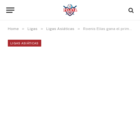
»
»
»
Home
Ligas
Ligas Asiáticas
Roenis Elías gana el primer juego de la temporada en Corea con otra apertura de calidad
LIGAS ASIÁTICAS