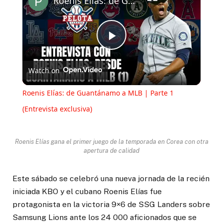
Roenis Elías: de Guantánamo a MLB | Parte 1 (Entrevista exclusiva)
Play
Watch on
Video
Roenis Elías: de Guantánamo a MLB | Parte 1
(Entrevista exclusiva)
Roenis Elías gana el primer juego de la temporada en Corea con otra
apertura de calidad
Este sábado se celebró una nueva jornada de la recién
iniciada KBO y el cubano Roenis Elías fue
protagonista en la victoria 9×6 de SSG Landers sobre
Samsung Lions ante los 24 000 aficionados que se