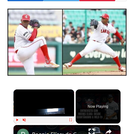
×
Now Playing
×
Play
Unmute
Fullscreen