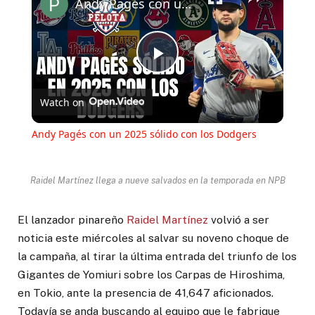
Andy Pagés con un 2025 sólido con los Dodgers
Play
Watch on
Video
Andy Pagés con un 2025 sólido con los Dodgers
Raidel Martínez llega a nueve salvados en la temporada en NPB
El lanzador pinareño
Raidel Martínez
volvió a ser
noticia este miércoles al salvar su noveno choque de
la campaña, al tirar la última entrada del triunfo de los
Gigantes de Yomiuri sobre los Carpas de Hiroshima,
en Tokio, ante la presencia de 41,647 aficionados.
Todavía se anda buscando al equipo que le fabrique