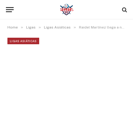
»
»
»
Home
Ligas
Ligas Asiáticas
Raidel Martínez llega a nueve salvados en la temporada en NPB
LIGAS ASIÁTICAS