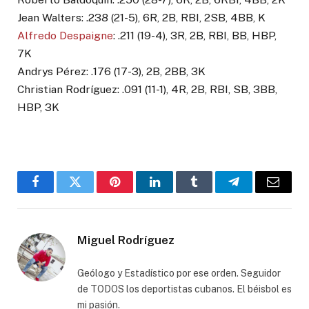
Jean Walters: .238 (21-5), 6R, 2B, RBI, 2SB, 4BB, K
Alfredo Despaigne
: .211 (19-4), 3R, 2B, RBI, BB, HBP,
7K
Andrys Pérez: .176 (17-3), 2B, 2BB, 3K
Christian Rodríguez: .091 (11-1), 4R, 2B, RBI, SB, 3BB,
HBP, 3K
Facebook
Twitter
Pinterest
LinkedIn
Tumblr
Telegram
Email
Miguel Rodríguez
Geólogo y Estadístico por ese orden. Seguidor
de TODOS los deportistas cubanos. El béisbol es
mi pasión.