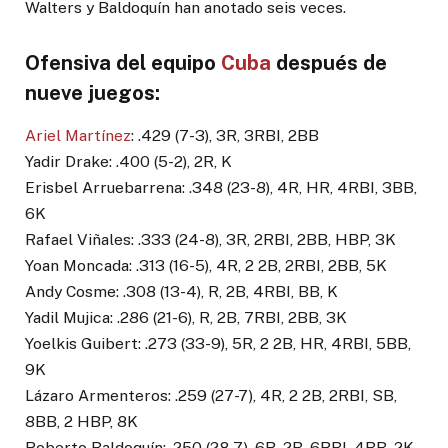
Walters y Baldoquín han anotado seis veces.
Ofensiva del equipo
Cuba
después de
nueve juegos:
Ariel Martínez
: .429 (7-3), 3R, 3RBI, 2BB
Yadir Drake: .400 (5-2), 2R, K
Erisbel Arruebarrena: .348 (23-8), 4R, HR, 4RBI, 3BB,
6K
Rafael Viñales: .333 (24-8), 3R, 2RBI, 2BB, HBP, 3K
Yoan Moncada: .313 (16-5), 4R, 2 2B, 2RBI, 2BB, 5K
Andy Cosme: .308 (13-4), R, 2B, 4RBI, BB, K
Yadil Mujica: .286 (21-6), R, 2B, 7RBI, 2BB, 3K
Yoelkis Guibert: .273 (33-9), 5R, 2 2B, HR, 4RBI, 5BB,
9K
Lázaro Armenteros: .259 (27-7), 4R, 2 2B, 2RBI, SB,
8BB, 2 HBP, 8K
Roberto Baldoquín: .250 (28-7), 6R, 2B, 6RBI, 4BB, 2K