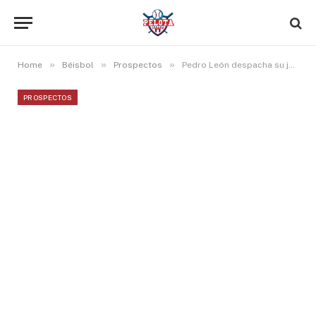
»
»
»
Home
Béisbol
Prospectos
Pedro León despacha su jonrón 23 del año y Pedro Santos alcanza segunda victoria en Triple A
PROSPECTOS