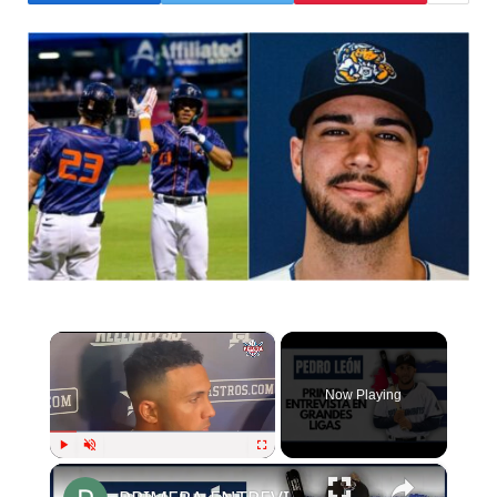
×
Now Playing
×
Play
Unmute
Fullscreen