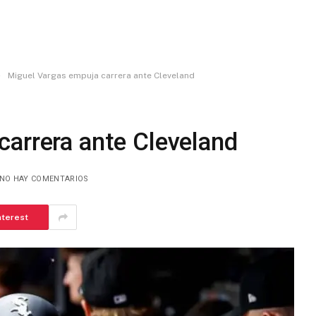
»
Miguel Vargas empuja carrera ante Cleveland
carrera ante Cleveland
NO HAY COMENTARIOS
nterest