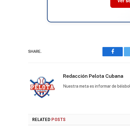
Ver s
SHARE.
Faceboo
Redacción Pelota Cubana
Nuestra meta es informar de béisbo
RELATED
POSTS