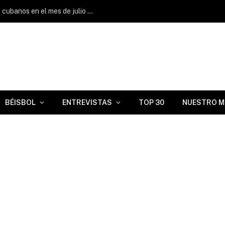
¿Quiénes fueron los mejores jugadores cubanos en el mes de julio en Triple A?
BÉISBOL
ENTREVISTAS
TOP 30
NUESTRO M