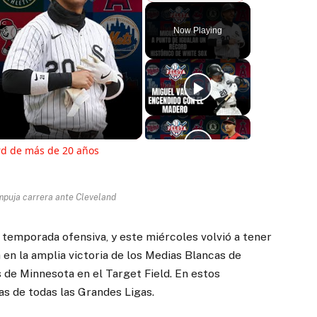
Play
Unmute
Fullscreen
Now Playing
ay
deo
rd de más de 20 años
mpuja carrera ante Cleveland
 temporada ofensiva, y este miércoles volvió a tener
 en la amplia victoria de los Medias Blancas de
 de Minnesota en el Target Field. En estos
s de todas las Grandes Ligas.