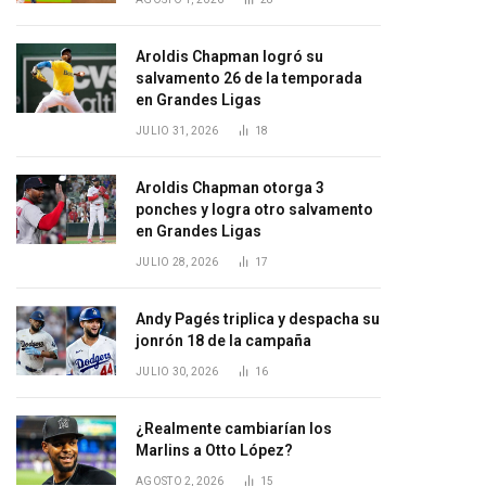
Aroldis Chapman logró su
salvamento 26 de la temporada
en Grandes Ligas
JULIO 31, 2026
18
Aroldis Chapman otorga 3
ponches y logra otro salvamento
en Grandes Ligas
JULIO 28, 2026
17
Andy Pagés triplica y despacha su
jonrón 18 de la campaña
JULIO 30, 2026
16
¿Realmente cambiarían los
Marlins a Otto López?
AGOSTO 2, 2026
15