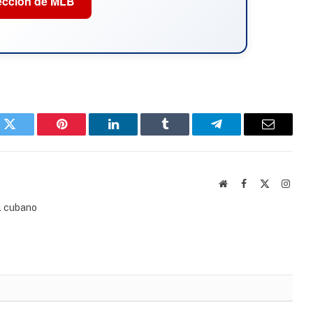
ección de MLB
k
Twitter
Pinterest
LinkedIn
Tumblr
Telegram
Email
Website
Facebook
X
Insta
(Twitter)
l cubano