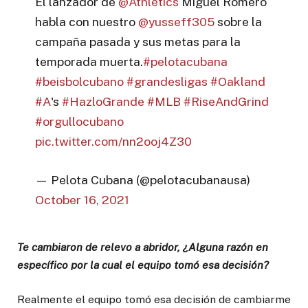
El lanzador de
@Athletics
Miguel Romero
habla con nuestro
@yusseff305
sobre la
campaña pasada y sus metas para la
temporada muerta.
#pelotacubana
#beisbolcubano
#grandesligas
#Oakland
#A
's
#HazloGrande
#MLB
#RiseAndGrind
#orgullocubano
pic.twitter.com/nn2ooj4Z30
— Pelota Cubana (@pelotacubanausa)
October 16, 2021
Te cambiaron de relevo a abridor, ¿Alguna razón en
específico por la cual el equipo tomó esa decisión?
Realmente el equipo tomó esa decisión de cambiarme