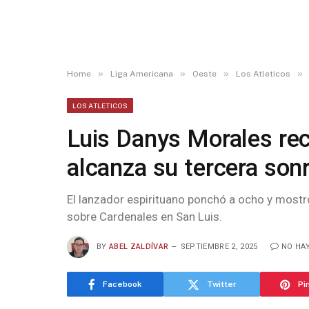
»
»
»
»
Home
Liga Americana
Oeste
Los Atleticos
LOS ATLETICOS
Luis Danys Morales re
alcanza su tercera son
El lanzador espirituano ponchó a ocho y mostró
sobre Cardenales en San Luis.
BY
ABEL ZALDÍVAR
SEPTIEMBRE 2, 2025
NO HA
Facebook
Twitter
Pi