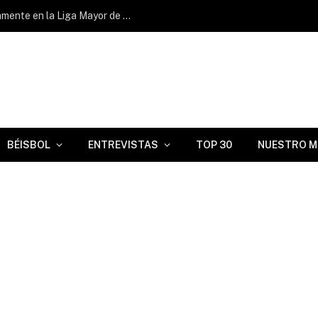
Geisel Cepeda volvió a batear oportunamente en la Liga Mayor de Venezuela
BÉISBOL
ENTREVISTAS
TOP 30
NUESTRO M