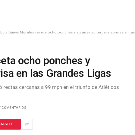
Luis Danys Morales receta ocho ponches y alcanza su tercera sonrisa en la
ceta ocho ponches y
risa en las Grandes Ligas
 rectas cercanas a 99 mph en el triunfo de Atléticos
Y COMENTARIOS
nterest