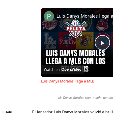
Luis Danys Morales llega 
Pl
Vi
Watch on
Luis Danys Morales llega a MLB
Luis Danys Morales receta ocho ponches
El lanzador Luis Danys Morales volvió a bril
SHARE