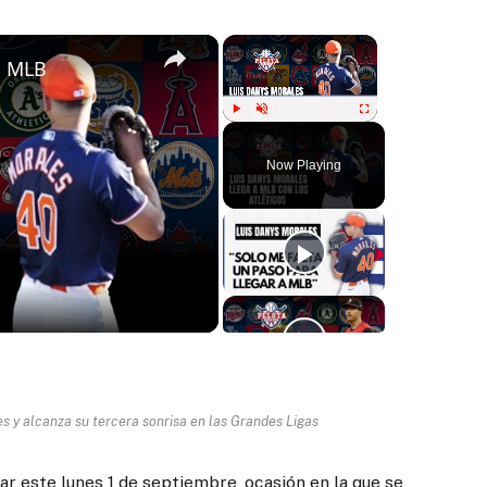
×
×
a MLB
Play
Unmute
Fullscreen
Now Playing
ay
deo
 y alcanza su tercera sonrisa en las Grandes Ligas
lar este lunes 1 de septiembre, ocasión en la que se