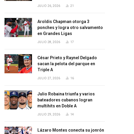
JULIO 26, 2026
21
Aroldis Chapman otorga 3
ponches y logra otro salvamento
en Grandes Ligas
JULIO 28, 2026
17
César Prieto y Raynel Delgado
sacan la pelota del parque en
Triple A
JULIO 27, 2026
16
Julio Robaina triunfa y varios
bateadores cubanos logran
multihits en Doble A
JULIO 29, 2026
14
Lázaro Montes conecta su jonrón