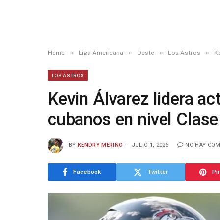
»
»
»
»
Home
Liga Americana
Oeste
Los Astros
Ke
LOS ASTROS
Kevin Álvarez lidera ac
cubanos en nivel Clase
BY
KENDRY MERIÑO
JULIO 1, 2026
NO HAY COM
Facebook
Twitter
Pi