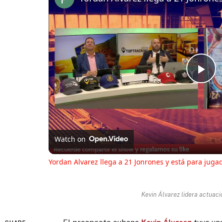
Pl
Vi
Watch on
Yordan Alvarez llega a 21 Jonrones y está para juga
Kevin Álvarez lidera actuaci