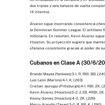
dos triples y seis batazos de vuelta compl
14 intentos.
Álvarez sigue mostrando consistencia ofens
la Dominican Summer League. El antillano 
millonario. En resumen, Kevin Álvarez sigue
Houston. Su proyección sugiere que manten
ofensiva consistente gracias al poder de su
Cubanos en Clase A (30/6/2
Brando Mayea (Yankees):3-1, R, RBI, BB, (.24
Luis León (Marlins):4-1, K, (.263)
Cristian Jauregui (Pittsburgh):4-1, RBI, 2K, (.
Kevin Álvarez (Houston):5-2, 2 2B, 4RBI, 2K, 
Kenny Gómez (Houston):4-0, 2K, (.226)
Marco Argudin (Texas):3-0, R, BB, K. (.290)