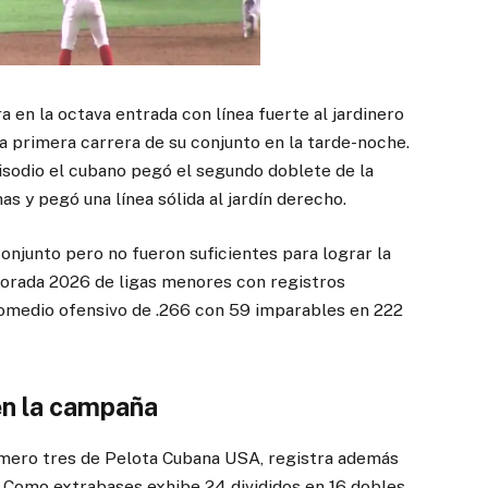
 en la octava entrada con línea fuerte al jardinero
la primera carrera de su conjunto en la tarde-noche.
sodio el cubano pegó el segundo doblete de la
s y pegó una línea sólida al jardín derecho.
onjunto pero no fueron suficientes para lograr la
orada 2026 de ligas menores con registros
omedio ofensivo de .266 con 59 imparables en 222
 en la campaña
mero tres de Pelota Cubana USA, registra además
 Como extrabases exhibe 24 divididos en 16 dobles,