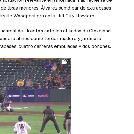
 actuación relevante en la jornada más reciente de
a de ligas menores. Álvarez sumó par de extrabases
ettville Woodpeckers ante Hill City Howlers.
sucursal de Houston ante los afiliados de Cleveland
tancero alineó como tercer madero y jardinero
trabases, cuatro carreras empujadas y dos ponches.