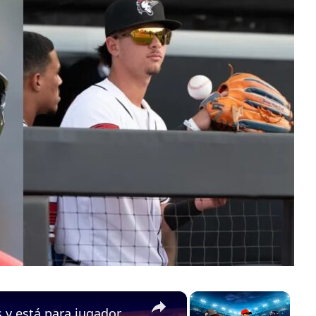
×
×
Yordan Alvarez llega a 21 Jonrones y está para jugador del mes