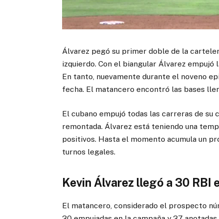
Álvarez pegó su primer doble de la cartelera
izquierdo. Con el biangular Álvarez empujó 
En tanto, nuevamente durante el noveno epi
fecha. El matancero encontró las bases llena
El cubano empujó todas las carreras de su c
remontada. Álvarez está teniendo una temp
positivos. Hasta el momento acumula un pr
turnos legales.
Kevin Álvarez llegó a 30 RBI
El matancero, considerado el prospecto nú
30 empujadas en la campaña y 37 anotadas.