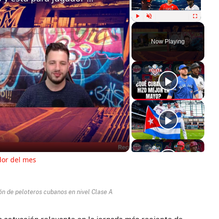
Play
Unmute
Fullscreen
Now Playing
ay
deo
dor del mes
ón de peloteros cubanos en nivel Clase A