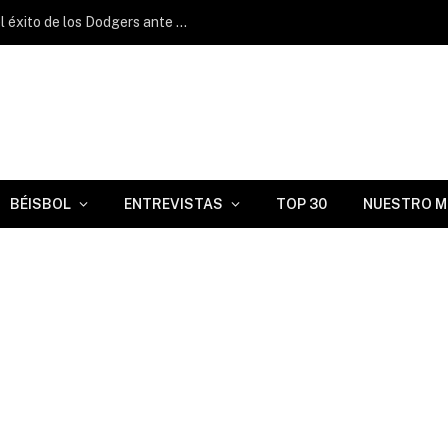
Andy Pagés firma partido multihits en el éxito de los Dodgers ante Seattle
BÉISBOL
ENTREVISTAS
TOP 30
NUESTRO M