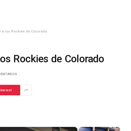
o a los Rockies de Colorado
los Rockies de Colorado
MENTARIOS
nterest
×
×