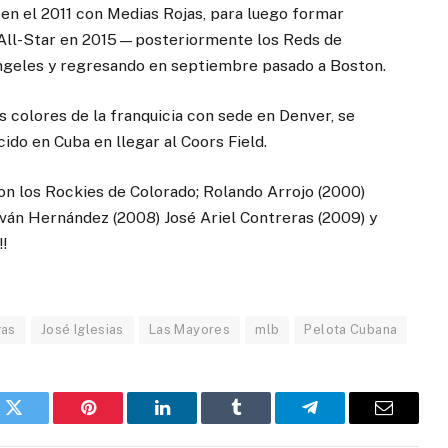
r en el 2011 con Medias Rojas, para luego formar
 All-Star en 2015—posteriormente los Reds de
Ángeles y regresando en septiembre pasado a Boston.
s colores de la franquicia con sede en Denver, se
ido en Cuba en llegar al Coors Field.
on los Rockies de Colorado; Rolando Arrojo (2000)
iván Hernández (2008) José Ariel Contreras (2009) y
!!
gas
José Iglesias
Las Mayores
mlb
Pelota Cubana
k
Twitter
Pinterest
LinkedIn
Tumblr
Telegram
Email