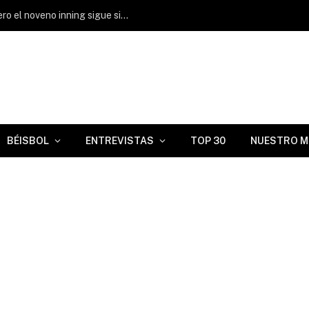
El bullpen ha sostenido a los Marlins, pero el noveno inning sigue siendo una asignatura pendiente
BÉISBOL
ENTREVISTAS
TOP 30
NUESTRO M