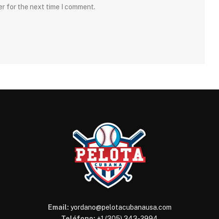
er for the next time I comment.
Email:
yordano@pelotacubanausa.com
Teléfono:
+1 (305) 343-2994