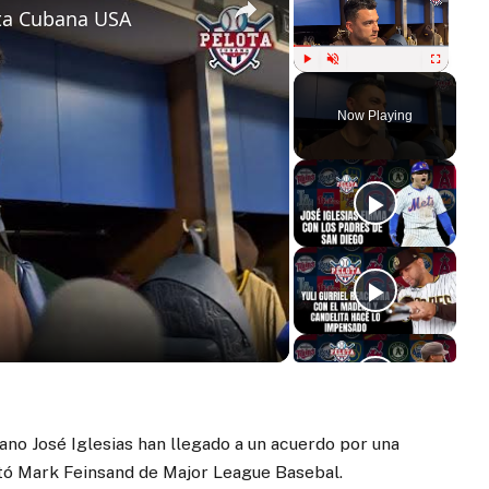
ota Cubana USA
Play
Unmute
Fullscreen
Now Playing
ay
deo
ano José Iglesias han llegado a un acuerdo por una
tó Mark Feinsand de Major League Basebal.