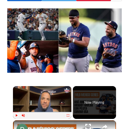
×
Now Playing
×
Play
Unmute
Fullscreen