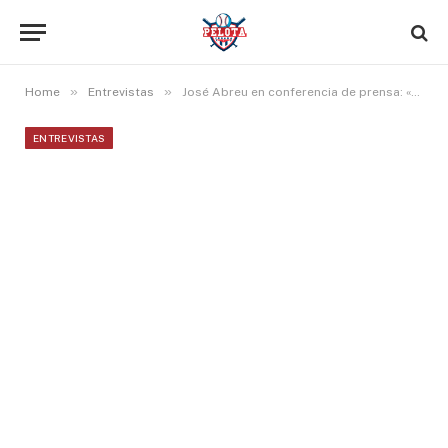
»
»
Home
Entrevistas
José Abreu en conferencia de prensa: «En este grupo de chicos (Los Astros), todos son guerreros»
ENTREVISTAS