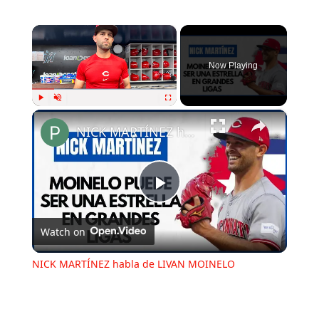
×
Now Playing
×
Play
Unmute
Fullscreen
NICK MARTÍNEZ habla de LIVAN MOINELO
Play
Watch on
Video
NICK MARTÍNEZ habla de LIVAN MOINELO