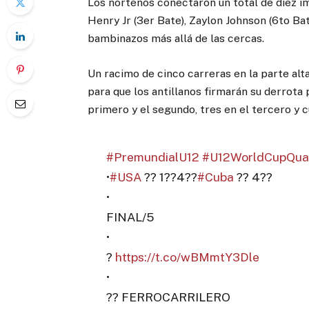
Los norteños conectaron un total de diez i
Henry Jr (3er Bate), Zaylon Johnson (6to Ba
bambinazos más allá de las cercas.
Un racimo de cinco carreras en la parte alta
para que los antillanos firmarán su derrot
primero y el segundo, tres en el tercero y c
#PremundialU12
#U12WorldCupQual
•
#USA
?? 1??4??
#Cuba
?? 4??
•
FINAL/5
•
?
https://t.co/wBMmtY3Dle
•
?? FERROCARRILERO