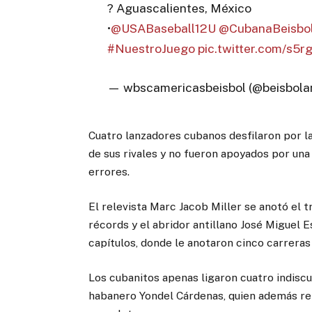
? Aguascalientes, México
•
@USABaseball12U
@CubanaBeisbo
#NuestroJuego
pic.twitter.com/s5
— wbscamericasbeisbol (@beisbola
Cuatro lanzadores cubanos desfilaron por la
de sus rivales y no fueron apoyados por un
errores.
El relevista Marc Jacob Miller se anotó el tr
récords y el abridor antillano José Miguel E
capítulos, donde le anotaron cinco carreras 
Los cubanitos apenas ligaron cuatro indiscut
habanero Yondel Cárdenas, quien además rem