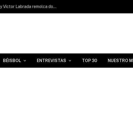
José Barrero larga su jonrón 18 del año y Víctor Labrada remolca dos en Triple A
BÉISBOL
ENTREVISTAS
TOP 30
NUESTRO M