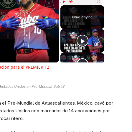
Play
Unmute
Fullscreen
Now Playing
ay
deo
ción para el PREMIER 12
 Estados Unidos en Pre-Mundial Sub-12
n el Pre-Mundial de Aguascalientes, México, cayó por
 Estados Unidos con marcador de 14 anotaciones por
ocarrilero.