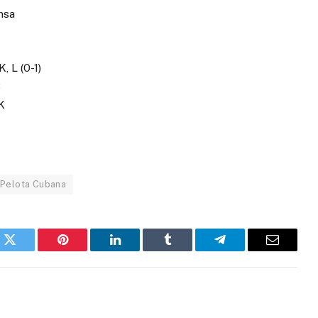
nsa
, L (0-1)
B
 K
Pelota Cubana
k
Twitter
Pinterest
LinkedIn
Tumblr
Telegram
Email