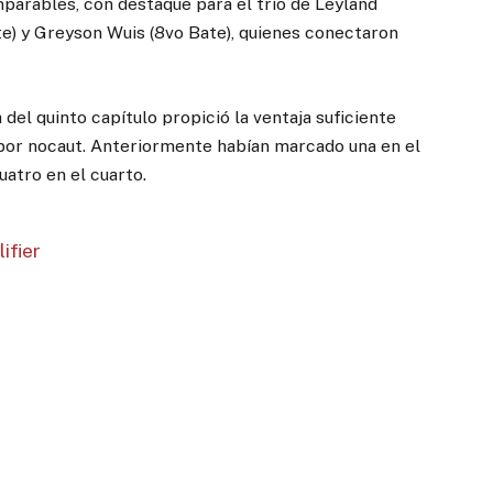
mparables, con destaque para el trío de Leyland
te) y Greyson Wuis (8vo Bate), quienes conectaron
 del quinto capítulo propició la ventaja suficiente
a por nocaut. Anteriormente habían marcado una en el
uatro en el cuarto.
ifier