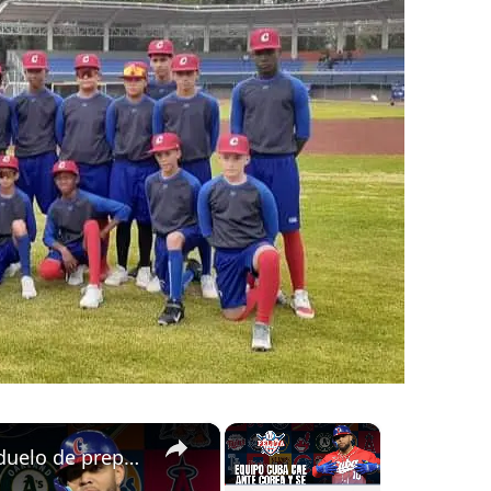
×
×
CUBA cae ante COREA en duelo de preparación para el PREMIER 12