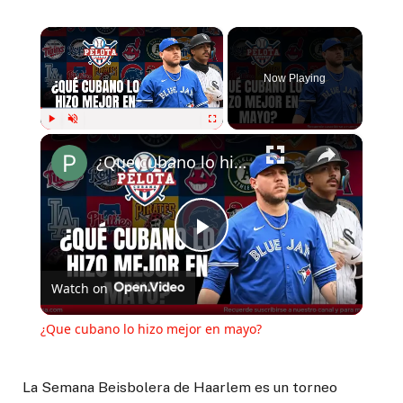
×
Now Playing
×
Play
Unmute
Fullscreen
¿Que cubano lo hizo mejor en mayo?
Play
Watch on
Video
¿Que cubano lo hizo mejor en mayo?
La Semana Beisbolera de Haarlem es un torneo