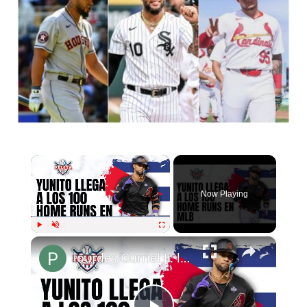
×
Now Playing
×
Play
Unmute
Fullscreen
lourdes Gurriel Jr. llega a 100 jonrones en Grandes Ligas