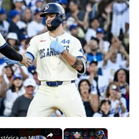
×
×
stórica en MLB