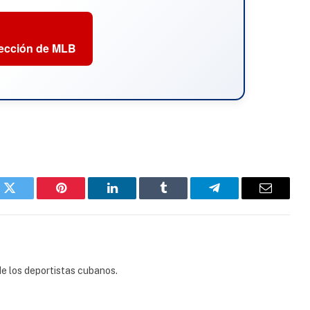
sección de MLB
k
Twitter
Pinterest
LinkedIn
Tumblr
Telegram
Email
e los deportistas cubanos.