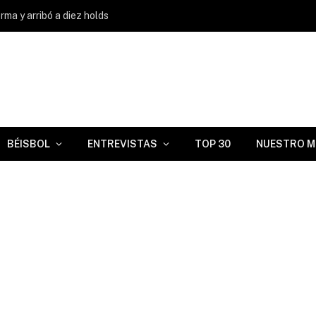
ma y arribó a diez holds
BÉISBOL
ENTREVISTAS
TOP 30
NUESTRO M