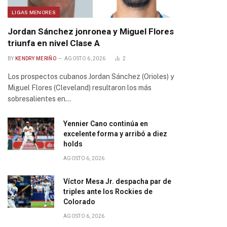
LIGAS MENORES
Jordan Sánchez jonronea y Miguel Flores
triunfa en nivel Clase A
BY
KENDRY MERIÑO
AGOSTO 6, 2026
2
Los prospectos cubanos Jordan Sánchez (Orioles) y
Miguel Flores (Cleveland) resultaron los más
sobresalientes en…
Yennier Cano continúa en
excelente forma y arribó a diez
holds
AGOSTO 6, 2026
Víctor Mesa Jr. despacha par de
triples ante los Rockies de
Colorado
AGOSTO 6, 2026