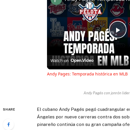
Pl
Vi
Watch on
Andy Pages: Temporada histórica en MLB
Andy Pagés con jonrón lider
El cubano Andy Pagés pegó cuadrangular est
SHARE
Ángeles por nueve carreras contra dos sob
pinareño continúa con su gran campaña ofen