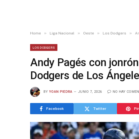
»
»
»
»
Home
Liga Nacional
Oeste
Los Dodgers
An
LOS DODGERS
Andy Pagés con jonrón l
Dodgers de Los Ángel
BY
YOAN PIEDRA
JUNIO 7, 2026
NO HAY COMEN
Facebook
Twitter
Pi