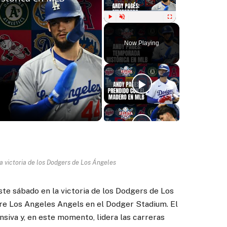
Play
Unmute
Fullscreen
Now Playing
ay
deo
a victoria de los Dodgers de Los Ángeles
e sábado en la victoria de los Dodgers de Los
re Los Angeles Angels en el Dodger Stadium. El
siva y, en este momento, lidera las carreras