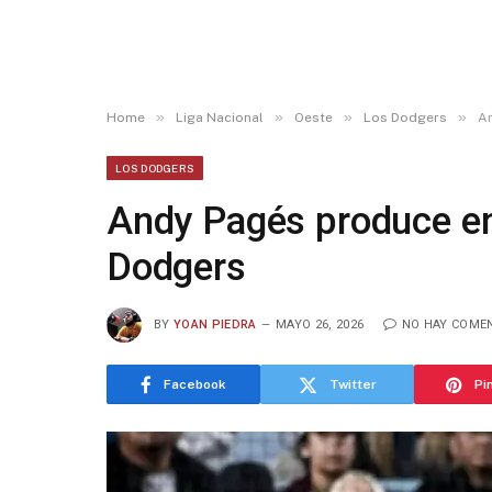
»
»
»
»
Home
Liga Nacional
Oeste
Los Dodgers
An
LOS DODGERS
Andy Pagés produce en
Dodgers
BY
YOAN PIEDRA
MAYO 26, 2026
NO HAY COME
Facebook
Twitter
Pi