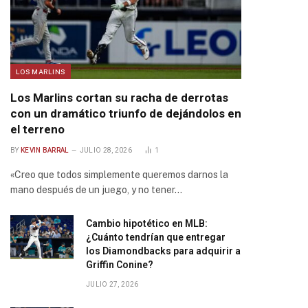
LOS MARLINS
Los Marlins cortan su racha de derrotas
con un dramático triunfo de dejándolos en
el terreno
BY
KEVIN BARRAL
JULIO 28, 2026
1
«Creo que todos simplemente queremos darnos la
mano después de un juego, y no tener…
Cambio hipotético en MLB:
¿Cuánto tendrían que entregar
los Diamondbacks para adquirir a
Griffin Conine?
JULIO 27, 2026