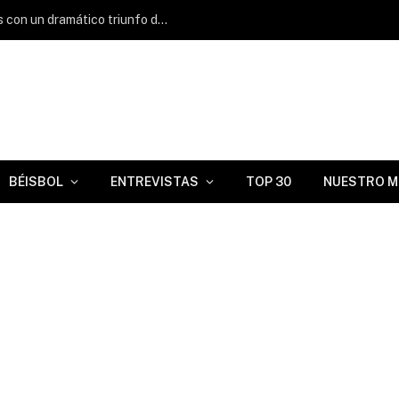
Cambio hipotético en MLB: ¿Cuánto tendrían que entregar los Diamondbacks para adquirir a Griffin Conine?
BÉISBOL
ENTREVISTAS
TOP 30
NUESTRO M