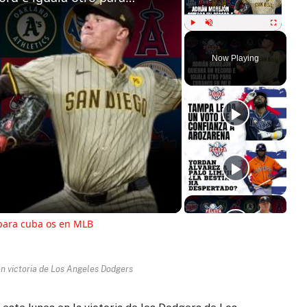
Play
Unmute
Fullscreen
Now Playing
ay
deo
para cuba os en MLB
n victoria de Los Angeles Dodgers