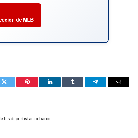
sección de MLB
k
Twitter
Pinterest
LinkedIn
Tumblr
Telegram
Email
e los deportistas cubanos.