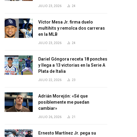
JULIO 23, 2026
24
Víctor Mesa Jr. firma duelo
multihits y remolca dos carreras
en la MLB
JULIO 23, 2026
24
Dariel Góngora receta 18 ponches
y llega a 13 victorias en la Serie A
Plata de Italia
JULIO 22, 2026
23
Adrián Morejón: «Sé que
posiblemente me puedan
cambiar»
JULIO 26, 2026
21
Ernesto Martínez Jr. pega su