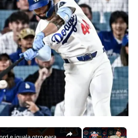
×
×
ADRIÁN MOREJÓN quiebra un record e iguala otro para cuba os en MLB