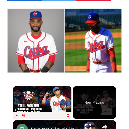
×
Now Playing
×
Play
Unmute
Fullscreen