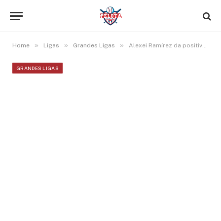
»
»
»
Home
Ligas
Grandes Ligas
Alexei Ramírez da positivo por cuatro esteroides tras exámenes realizados en el Clásico Mundial
GRANDES LIGAS