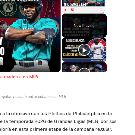
Play
Unmute
Fullscreen
Now Playing
ay
deo
los maderos en MLB
angular y escala entre cubanos en MLB
 a la ofensiva con los Phillies de Philadelphia en la
de la temporada 2026 de Grandes Ligas (MLB, por sus
ejoría en esta primera etapa de la campaña regular.