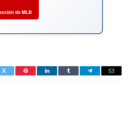
sección de MLB
k
Twitter
Pinterest
LinkedIn
Tumblr
Telegram
Email