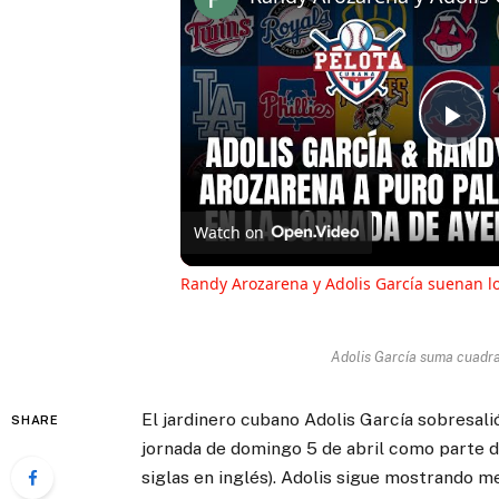
Pl
Vi
Watch on
Randy Arozarena y Adolis García suenan 
Adolis García suma cuadr
El jardinero cubano Adolis García sobresalió
SHARE
jornada de domingo 5 de abril como parte 
siglas en inglés). Adolis sigue mostrando m