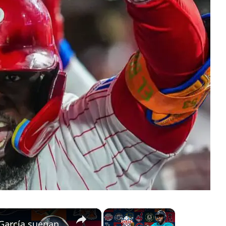
×
×
Randy Arozarena y Adolis García suenan los maderos en MLB