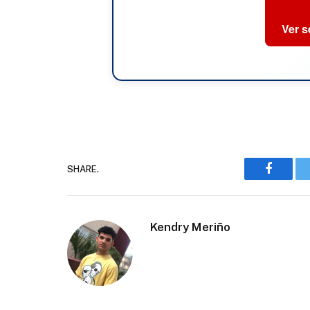
Ver 
SHARE.
Faceboo
Kendry Meriño