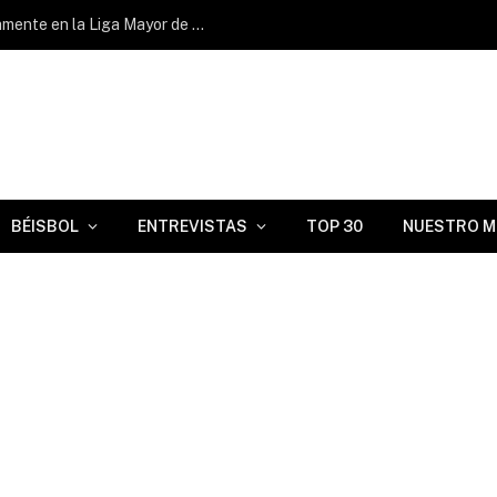
Raisel Iglesias salvó por segundo día consecutivo ante los Padres de San Diego
BÉISBOL
ENTREVISTAS
TOP 30
NUESTRO M