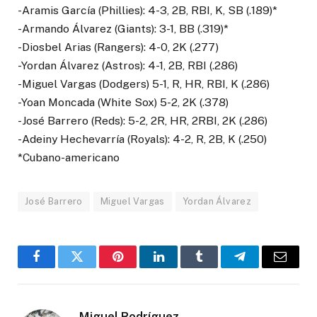
-Aramis García (Phillies): 4-3, 2B, RBI, K, SB (.189)*
-Armando Álvarez (Giants): 3-1, BB (.319)*
-Diosbel Arias (Rangers): 4-0, 2K (.277)
-Yordan Álvarez (Astros): 4-1, 2B, RBI (.286)
-Miguel Vargas (Dodgers) 5-1, R, HR, RBI, K (.286)
-Yoan Moncada (White Sox) 5-2, 2K (.378)
-José Barrero (Reds): 5-2, 2R, HR, 2RBI, 2K (.286)
-Adeiny Hechevarría (Royals): 4-2, R, 2B, K (.250)
*Cubano-americano
José Barrero
Miguel Vargas
Yordan Álvarez
Facebook
Twitter
Pinterest
LinkedIn
Tumblr
Telegram
Email
Miguel Rodríguez