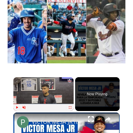
Now Playing
Play
Unmute
Fullscreen
VICTOR MESA JR nos comenta sus planes para la Temporada 2025