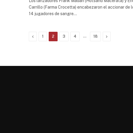
Los lanzadores Frank Madan (Hotsand Macerata) y Eri
Carrillo (Farma Crocetta) encabezaron el accionar de l
14 jugadores de sangre…
Previous
…
Next
1
2
3
4
18