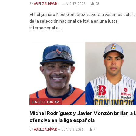
BY
ABEL ZALDÍVAR
JUNIO 17, 2026
28
El holguinero Noel González volverá a vestir los colore
de la selección nacional de Italia en una justa
internacional al…
LIGAS DE EUROPA
Michel Rodríguez y Javier Monzón brillan a l
ofensiva en la liga española
BY
ABEL ZALDÍVAR
JUNIO 9, 2026
7