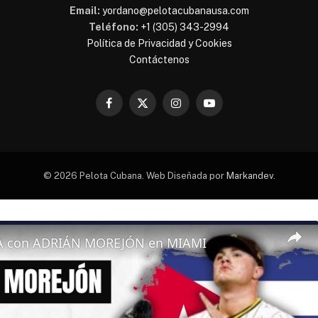
Email:
yordano@pelotacubanausa.com
Teléfono:
+1 (305) 343-2994
Política de Privacidad y Cookies
Contáctenos
Facebook
X
Instagram
YouTube
(Twitter)
© 2026 Pelota Cubana. Web Diseñada por
Markandev
.
A con ADRIÁN MOREJÓN en MIAMI