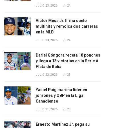
JULIO 23, 2026
24
Víctor Mesa Jr. firma duelo
multihits y remolca dos carreras
en la MLB
JULIO 23, 2026
24
Dariel Góngora receta 18 ponches
y llega a 13 victorias en la Serie A
Plata de Italia
JULIO 22, 2026
23
Yasiel Puig marcha líder en
jonrones y OBP en la Liga
Canadiense
JULIO 21, 2026
23
Ernesto Martínez Jr. pega su