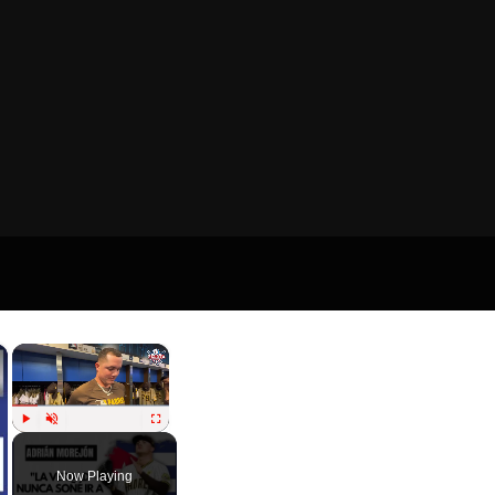
×
×
Play
Unmute
Fullscreen
Now Playing