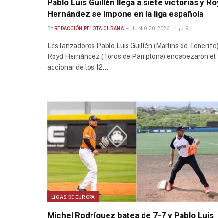
Pablo Luis Guillén llega a siete victorias y R
Hernández se impone en la liga española
BY
REDACCIÓN PELOTA CUBANA
JUNIO 30, 2026
9
Los lanzadores Pablo Luis Guillén (Marlins de Tenerife)
Royd Hernández (Toros de Pamplona) encabezaron el
accionar de los 12…
LIGAS DE EUROPA
Michel Rodríguez batea de 7-7 y Pablo Luis