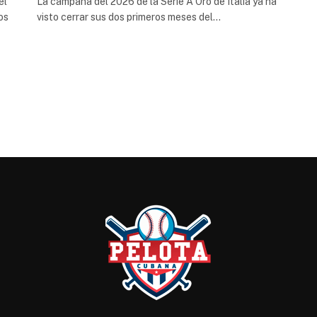
el
La campaña del 2026 de la Serie A Oro de Italia ya ha
os
visto cerrar sus dos primeros meses del…