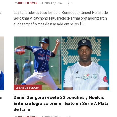
BY
ABEL ZALDÍVAR
JUNIO 17, 2026
6
s
Los lanzadores José Ignacio Bermúdez (Unipol Fortitudo
Bologna) y Raymond Figueredo (Parma) protagonizaron
el desempeño más destacado entre los 11…
LIGAS DE EUROPA
a
Dariel Góngora receta 22 ponches y Noelvis
Entenza logra su primer éxito en Serie A Plata
de Italia