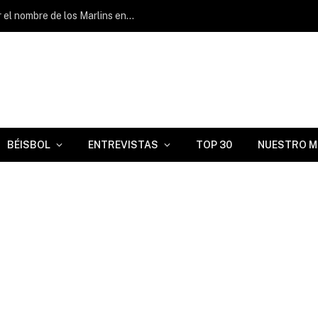
Jacob Lombard: «Me alegra poder llevar el nombre de los Marlins en el pecho»
BÉISBOL
ENTREVISTAS
TOP 30
NUESTRO M