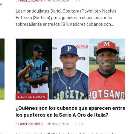
BY
ABEL ZALDÍVAR
JUNIO 9, 2026
7
y
Los monticulistas Dariel Góngora (Poviglio) y Noelvis
Entenza (Settimo) protagonizaron el accionar más
sobresaliente entre los 18 jugadores cubanos con…
LIGAS DE EUROPA
¿Quiénes son los cubanos que aparecen entre
los punteros en la Serie A Oro de Italia?
BY
ABEL ZALDÍVAR
JUNIO 2, 2026
20