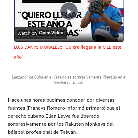
Play
Watch on
Video
LUIS DANYS MORALES:: "Quiero llegar a la MLB este
año"
Lanzador de Cuba en el Clásico es sorpresivamente liberado en el
béisbol de Taiwán
Hace unas horas pudimos conocer por diversas
fuentes (Francys Romero informó primero) que el
derecho cubano Elian Leyva fue liberado
sorpresivamente por los Rakuten Monkeys del
béisbol profesional de Taiwán.