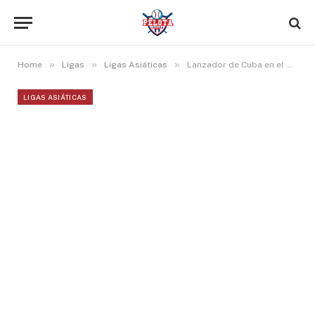
»
»
»
Home
Ligas
Ligas Asiáticas
Lanzador de Cuba en el Clásico es sorpresivamente liberado en el béisbol de Taiwán
LIGAS ASIÁTICAS