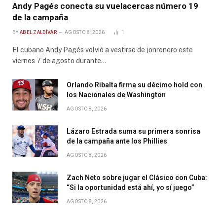
Andy Pagés conecta su vuelacercas número 19
de la campaña
BY
ABEL ZALDÍVAR
AGOSTO 8, 2026
1
El cubano Andy Pagés volvió a vestirse de jonronero este
viernes 7 de agosto durante…
Orlando Ribalta firma su décimo hold con
los Nacionales de Washington
AGOSTO 8, 2026
Lázaro Estrada suma su primera sonrisa
de la campaña ante los Phillies
AGOSTO 8, 2026
Zach Neto sobre jugar el Clásico con Cuba:
“Si la oportunidad está ahí, yo sí juego”
AGOSTO 8, 2026