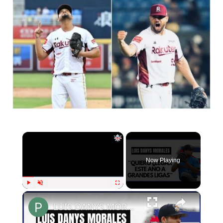
×
Now Playing
×
Play
Unmute
Fullscreen
LUIS DANYS MORALES:: "Quiero llegar a la MLB este año"