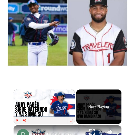
×
Now Playing
×
Play
Unmute
Fullscreen
Andy Pagés sigue bateando y se ha vuelto una realidad en Grandes Ligas