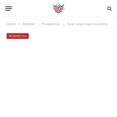
»
»
»
Home
Béisbol
Prospectos
Dyan Jorge logra multihits y Victor Labrada remolca carrera en Doble-A
PROSPECTOS