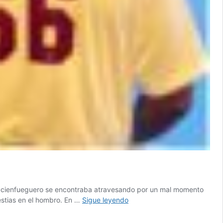
. El cienfueguero se encontraba atravesando por un mal momento
Kiwoom
estias en el hombro. En …
Sigue leyendo
decide
poner